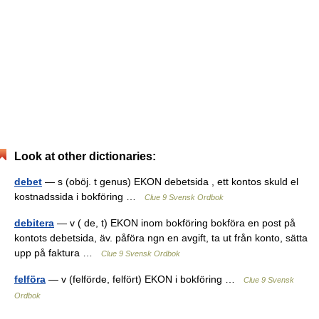
Look at other dictionaries:
debet
— s (oböj. t genus) EKON debetsida , ett kontos skuld el
kostnadssida i bokföring …
Clue 9 Svensk Ordbok
debitera
— v ( de, t) EKON inom bokföring bokföra en post på
kontots debetsida, äv. påföra ngn en avgift, ta ut från konto, sätta
upp på faktura …
Clue 9 Svensk Ordbok
felföra
— v (felförde, felfört) EKON i bokföring …
Clue 9 Svensk
Ordbok