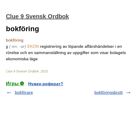
Clue 9 Svensk Ordbok
bokföring
bokföring
s
(-en, -ar)
EKON
registrering av löpande affärshändelser i en
rörelse och en sammanställning av uppgifter som visar bolagets
ekonomiska läge
Clue 9 Svensk Ordbok
.
2015
.
Игры ⚽
Нужен реферат?
bokförare
bokföringsbrott