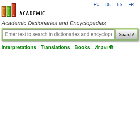
RU
DE
ES
FR
en-academic.com
Academic Dictionaries and Encyclopedias
Search!
Interpretations
Translations
Books
Игры ⚽